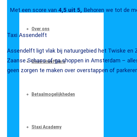
Met een score van
4,5 uit 5,
Behoren we tot de me
Over ons
Taxi
Assendelft
Assendelft ligt vlak bij natuurgebied het Twiske e
Zaanse Schans of ga shoppen in Amsterdam – alles 
Onze chauffeurs
geen zorgen te maken over overstappen of parkeren
Betaalmogelijkheden
Staxi Academy